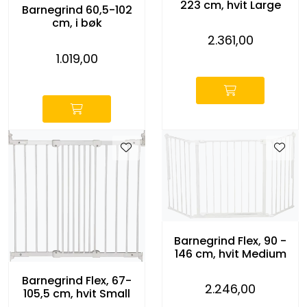
223 cm, hvit Large
Barnegrind 60,5-102
KONTORMØBLER OG INNREDNING
cm, i bøk
2.361,00
OUTLET & GJENBRUK
-
1.019,00
-
KATALOGER
BARNEHAGE OG SKOLE
Idrettslag
Park og anlegg/Byutvikling
KJØPESENTER
Barnegrind Flex, 90 -
146 cm, hvit Medium
Borettslag
Barnegrind Flex, 67-
2.246,00
105,5 cm, hvit Small
-