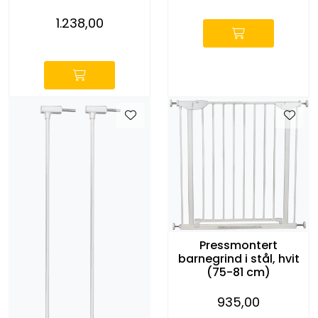
Entreprenører
1.238,00
-
OUTLET & GJENBRUK
KATALOGER
Pressmontert
barnegrind i stål, hvit
(75-81 cm)
935,00