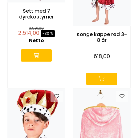
KONTORMØBLER OG INNREDNING
Sett med 7
dyrekostymer
OUTLET & GJENBRUK
3.591,00
2.514,00
-30 %
Konge kappe rød 3-
KATALOGER
8 år
Netto
618,00
BARNEHAGE OG SKOLE
-
Idrettslag
Park og anlegg/Byutvikling
KJØPESENTER
Borettslag