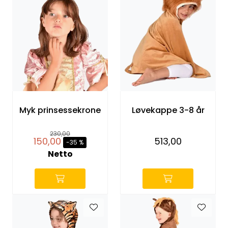
Myk prinsessekrone
Løvekappe 3-8 år
230,00
150,00
513,00
-35 %
Netto
-