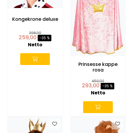
Entreprenører
Kongekrone deluxe
OUTLET & GJENBRUK
398,00
KATALOGER
259,00
-35 %
Netto
Prinsesse kappe
rosa
450,00
293,00
-35 %
Netto