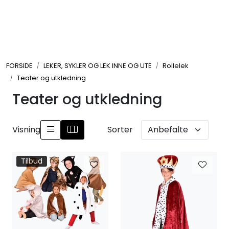
Skip to main content
FORMING OG HOBBY
FORSIDE
LEKER, SYKLER OG LEK INNE OG UTE
Rollelek
LEKER, SYKLER OG LEK INNE OG UTE
Teater og utkledning
Teater og utkledning
UTEMØBLER OG UTEMILJØ
FAGOMRÅDER
Visning
Sorter
MØBLER, INVENTAR OG UTSTYR
Tilbud
LEKEPLASS
SPORT OG TRENING