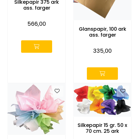
Silkepapir 375 ark
KONTORMØBLER OG INNREDNING
ass. farger
OUTLET & GJENBRUK
566,00
Glanspapir, 100 ark
-
ass. farger
KATALOGER
335,00
BARNEHAGE OG SKOLE
-
Idrettslag
Park og anlegg/Byutvikling
KJØPESENTER
Silkepapir 15 gr. 50 x
Borettslag
70 cm. 25 ark