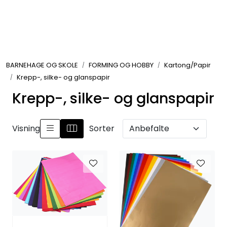
Skip to main content
FORMING OG HOBBY
BARNEHAGE OG SKOLE
FORMING OG HOBBY
Kartong/Papir
LEKER, SYKLER OG LEK INNE OG UTE
Krepp-, silke- og glanspapir
Krepp-, silke- og glanspapir
UTEMØBLER OG UTEMILJØ
FAGOMRÅDER
Visning
Sorter
MØBLER, INVENTAR OG UTSTYR
LEKEPLASS
SPORT OG TRENING