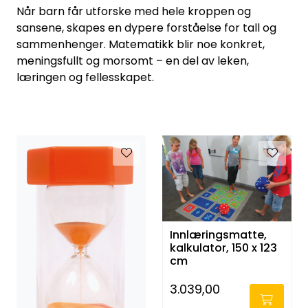
Når barn får utforske med hele kroppen og
sansene, skapes en dypere forståelse for tall og
sammenhenger. Matematikk blir noe konkret,
meningsfullt og morsomt – en del av leken,
læringen og fellesskapet.
Erteposesett (med
tall) 000 og 00, 0-9
Innlæringsmatte,
og ( + - x =)
kalkulator, 150 x 123
cm
299,00
-
3.039,00
-