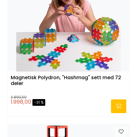
Magnetisk Polydron, "Hashmag" sett med 72
deler
2.890,00
1.998,00
-31 %
-