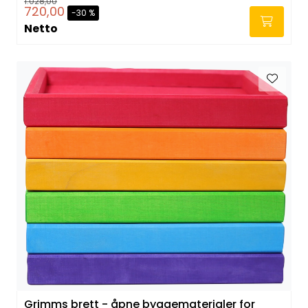
1.028,00
720,00
-30 %
Netto
Grimms brett - åpne byggematerialer for