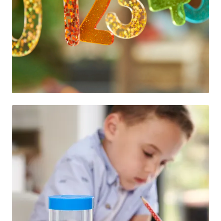
KONTORMØBLER OG INNREDNING
OUTLET & GJENBRUK
KATALOGER
BARNEHAGE OG SKOLE
Idrettslag
Park og anlegg/Byutvikling
KJØPESENTER
Borettslag