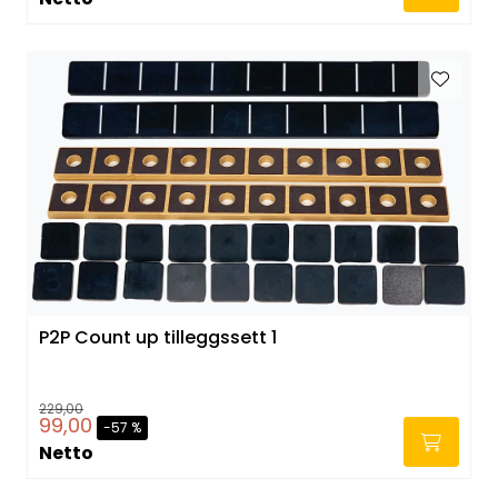
P2P Count up tilleggssett 1
229,00
99,00
-57 %
Netto