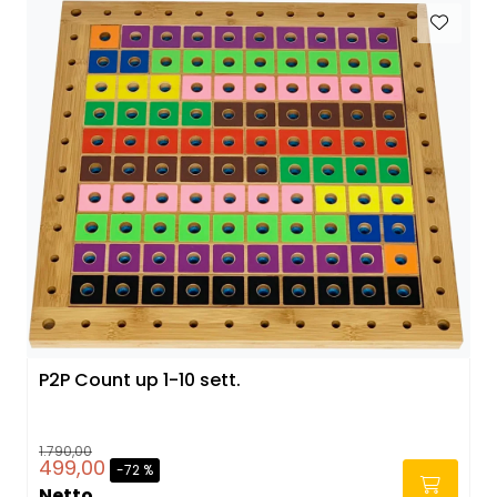
P2P Count up 1-10 sett.
1.790,00
499,00
-72 %
Netto