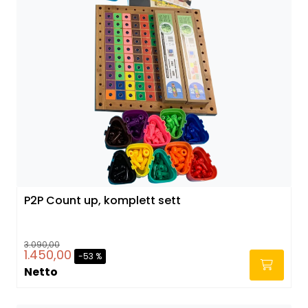
P2P Count up, komplett sett
3.090,00
1.450,00
-53 %
Netto