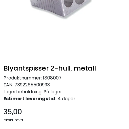
KONTORMØBLER OG INNREDNING
OUTLET & GJENBRUK
KATALOGER
BARNEHAGE OG SKOLE
Blyantspisser 2-hull, metall
Idrettslag
Produktnummer:
1808007
EAN:
7392265500993
Park og anlegg/Byutvikling
Lagerbeholdning:
På lager
Estimert leveringstid:
4 dager
KJØPESENTER
35,00
Borettslag
ekskl. mva.