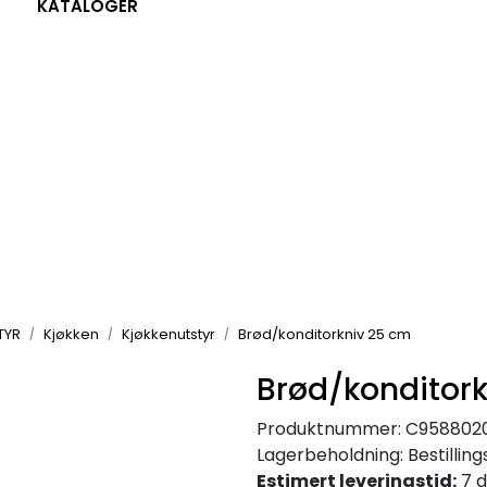
KATALOGER
TYR
Kjøkken
Kjøkkenutstyr
Brød/konditorkniv 25 cm
Brød/konditor
Produktnummer:
C958802
Lagerbeholdning:
Bestillin
Estimert leveringstid:
7 