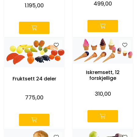
499,00
1.195,00
-
-
Iskremsett, 12
forskjellige
Fruktsett 24 deler
310,00
775,00
-
-