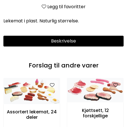
Entreprenører
Legg til favoritter
OUTLET & GJENBRUK
Lekemat i plast. Naturlig størrelse.
KATALOGER
Beskrivelse
Forslag til andre varer
Kjøttsett, 12
Assortert lekemat, 24
forskjellige
deler