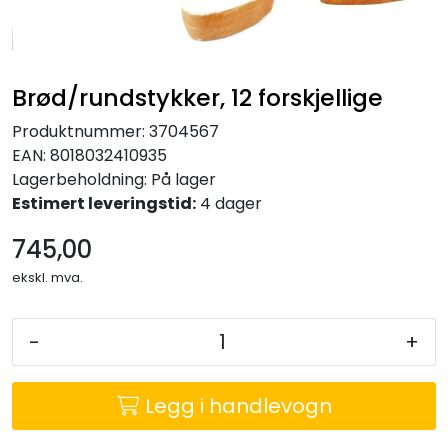
KONTORMØBLER OG INNREDNING
OUTLET & GJENBRUK
Brød/rundstykker, 12 forskjellige
KATALOGER
Produktnummer:
3704567
EAN:
8018032410935
Lagerbeholdning:
På lager
BARNEHAGE OG SKOLE
Estimert leveringstid:
4 dager
Idrettslag
745,00
ekskl. mva.
Park og anlegg/Byutvikling
-
+
KJØPESENTER
Legg i handlevogn
Borettslag