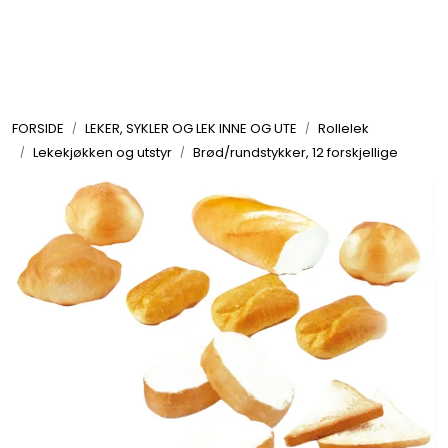
Skip to main content
FORMING OG HOBBY
FORSIDE
LEKER, SYKLER OG LEK INNE OG UTE
Rollelek
LEKER, SYKLER OG LEK INNE OG UTE
Lekekjøkken og utstyr
Brød/rundstykker, 12 forskjellige
UTEMØBLER OG UTEMILJØ
FAGOMRÅDER
MØBLER, INVENTAR OG UTSTYR
LEKEPLASS
SPORT OG TRENING