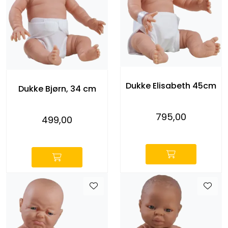
Entreprenører
OUTLET & GJENBRUK
KATALOGER
Dukke Elisabeth 45cm
Dukke Bjørn, 34 cm
795,00
499,00
-
-