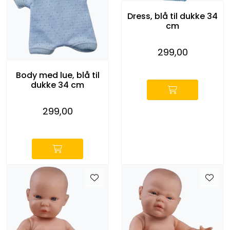
KONTORMØBLER OG INNREDNING
Dress, blå til dukke 34
cm
OUTLET & GJENBRUK
299,00
-
KATALOGER
Body med lue, blå til
dukke 34 cm
BARNEHAGE OG SKOLE
299,00
Idrettslag
-
Park og anlegg/Byutvikling
KJØPESENTER
Borettslag