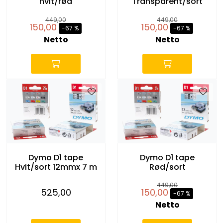
hvit/rød
Transparent/sort
449,00
449,00
150,00
150,00
-67 %
-67 %
Netto
Netto
Dymo D1 tape
Dymo D1 tape
Hvit/sort 12mmx 7 m
Rød/sort
449,00
525,00
150,00
-67 %
-
Netto