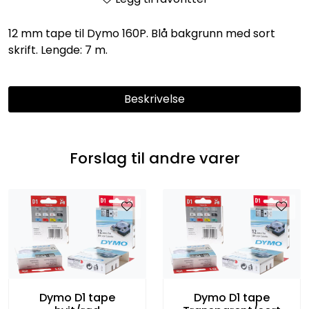
Entreprenører
12 mm tape til Dymo 160P. Blå bakgrunn med sort
OUTLET & GJENBRUK
skrift. Lengde: 7 m.
KATALOGER
Beskrivelse
Forslag til andre varer
Dymo D1 tape
Dymo D1 tape