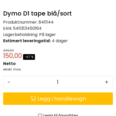
KONTORMØBLER OG INNREDNING
Dymo D1 tape blå/sort
OUTLET & GJENBRUK
Produktnummer:
8411144
EAN:
5411313450164
KATALOGER
Lagerbeholdning:
På lager
Estimert leveringstid:
4 dager
BARNEHAGE OG SKOLE
449,00
150,00
-67 %
Idrettslag
Netto
ekskl. mva.
Park og anlegg/Byutvikling
-
+
KJØPESENTER
Legg i handlevogn
Borettslag
Legg til favoritter