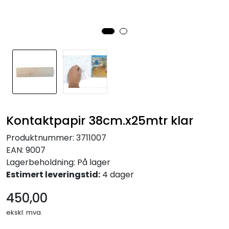
KONTORMØBLER OG INNREDNING
OUTLET & GJENBRUK
KATALOGER
BARNEHAGE OG SKOLE
Kontaktpapir 38cm.x25mtr klar
Idrettslag
Produktnummer:
3711007
EAN:
9007
Park og anlegg/Byutvikling
Lagerbeholdning:
På lager
Estimert leveringstid:
4 dager
KJØPESENTER
450,00
Borettslag
ekskl. mva.