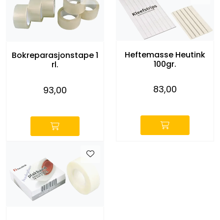
Heftemasse Heutink
Bokreparasjonstape 1
100gr.
rl.
83,00
93,00
-
-