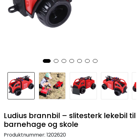
KONTORMØBLER OG INNREDNING
OUTLET & GJENBRUK
KATALOGER
BARNEHAGE OG SKOLE
Idrettslag
Park og anlegg/Byutvikling
KJØPESENTER
Ludius brannbil – slitesterk lekebil til
barnehage og skole
Borettslag
Produktnummer:
1202620