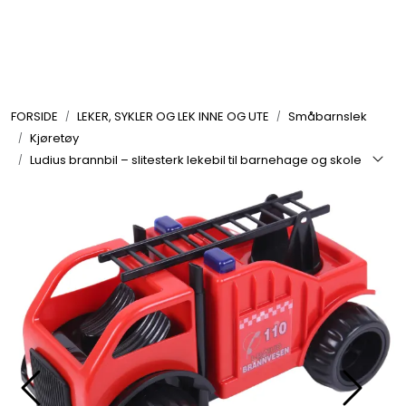
Skip to main content
FORMING OG HOBBY
FORSIDE
LEKER, SYKLER OG LEK INNE OG UTE
Småbarnslek
LEKER, SYKLER OG LEK INNE OG UTE
Kjøretøy
Ludius brannbil – slitesterk lekebil til barnehage og skole
UTEMØBLER OG UTEMILJØ
FAGOMRÅDER
MØBLER, INVENTAR OG UTSTYR
LEKEPLASS
SPORT OG TRENING