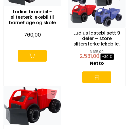
Ludius brannbil -
slitesterk lekebil til
barnehage og skole
Ludius lastebilsett 9
760,00
deler – store
-
slitersterke lekebiler
med 3 brøyteploger
3.615,00
2.531,00
-30 %
Netto