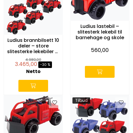
Ludius lastebil –
slitesterk lekebil til
barnehage og skole
Ludius brannbilsett 10
deler – store
560,00
slitesterke lekebiler til
barnehage og skole
-
4.980,00
3.465,00
-30 %
Netto
Tilbud