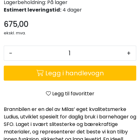
Lagerbeholdning:
På lager
Entreprenører
Estimert leveringstid:
4 dager
OUTLET & GJENBRUK
675,00
ekskl. mva.
KATALOGER
-
+
Legg i handlevogn
Legg til favoritter
Brannbilen er en del av Milas’ eget kvalitetsmerke
Ludius, utviklet spesielt for daglig bruk i barnehager og
SFO. Laget i svært slitesterke og bærekraftige
materialer, og representerer det beste vi kan tilby
innen funksjon, sikkerhet og lang levetid. En ideell