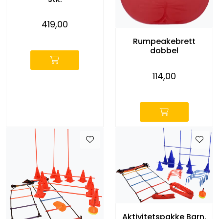
KONTORMØBLER OG INNREDNING
419,00
OUTLET & GJENBRUK
-
Rumpeakebrett
dobbel
KATALOGER
114,00
-
BARNEHAGE OG SKOLE
Idrettslag
Park og anlegg/Byutvikling
KJØPESENTER
Borettslag
Aktivitetspakke Barn,