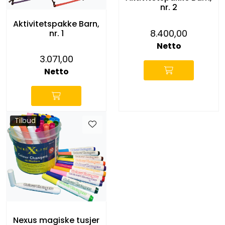
Entreprenører
nr. 2
Aktivitetspakke Barn,
8.400,00
nr. 1
OUTLET & GJENBRUK
Netto
3.071,00
KATALOGER
Netto
Tilbud
Nexus magiske tusjer