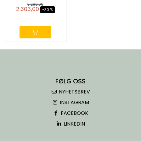
koordinasjon og
3.290,00
motorikk
2.303,00
-30 %
-
FØLG OSS
NYHETSBREV
INSTAGRAM
FACEBOOK
LINKEDIN