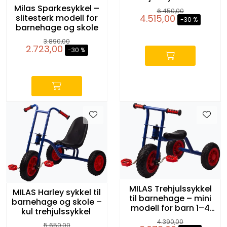
barn til rollelek
Milas Sparkesykkel –
6.450,00
4.515,00
slitesterk modell for
-30 %
barnehage og skole
-
3.890,00
2.723,00
-30 %
-
MILAS Trehjulssykkel
MILAS Harley sykkel til
til barnehage – mini
barnehage og skole –
modell for barn 1–4
kul trehjulssykkel
år
4.390,00
5.650,00