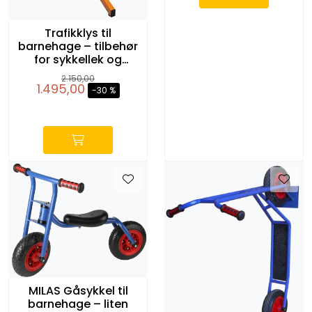
Trafikklys til
barnehage – tilbehør
for sykkellek og
trafikkopplæring
2.150,00
1.495,00
-30 %
-
MILAS Gåsykkel til
barnehage – liten