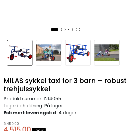
KONTORMØBLER OG INNREDNING
OUTLET & GJENBRUK
KATALOGER
BARNEHAGE OG SKOLE
Idrettslag
MILAS sykkel taxi for 3 barn – robust
Park og anlegg/Byutvikling
trehjulssykkel
Produktnummer:
1214055
KJØPESENTER
Lagerbeholdning:
På lager
Estimert leveringstid:
4 dager
Borettslag
6.450,00
4.515,00
-30 %