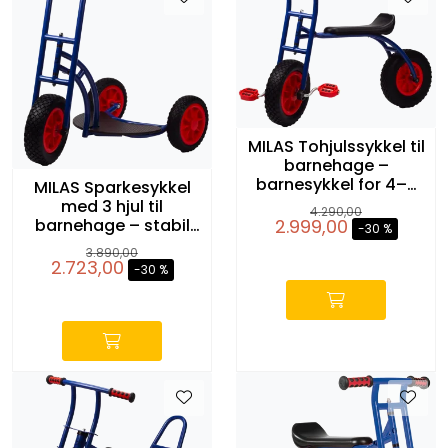
MILAS Tohjulssykkel til
barnehage –
barnesykkel for 4–8
MILAS Sparkesykkel
år
med 3 hjul til
4.290,00
2.999,00
barnehage – stabil
-30 %
modell for mindre
-
3.890,00
barn
2.723,00
-30 %
-