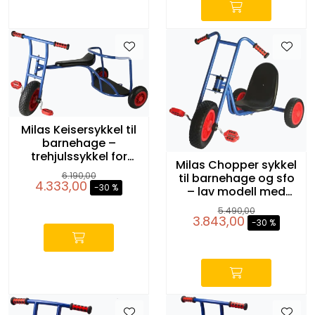
Milas Keisersykkel til
barnehage –
trehjulssykkel for
Milas Chopper sykkel
rollelek og flere barn
6.190,00
til barnehage og sfo
4.333,00
-30 %
– lav modell med
-
ryggstøtte for barn
5.490,00
3.843,00
-30 %
-