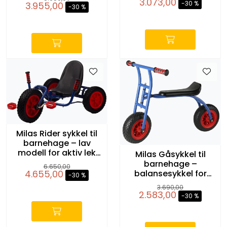
3.073,00
-30 %
3.955,00
-30 %
-
-
Milas Rider sykkel til
barnehage – lav
modell for aktiv lek
Milas Gåsykkel til
og mestring
barnehage –
6.650,00
balansesykkel for
4.655,00
-30 %
barn fra 4 år
-
3.690,00
2.583,00
-30 %
-