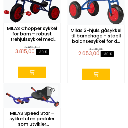
MILAS Chopper sykkel
Milas 3-hjuls gåsykkel
for barn – robust
til barnehage – stabil
trehjulssykkel med
balansesykkel for de
lavt sete
minste
5.450,00
3.790,00
3.815,00
-30 %
2.653,00
-30 %
-
-
MILAS Speed Star –
sykkel uten pedaler
som utvikler