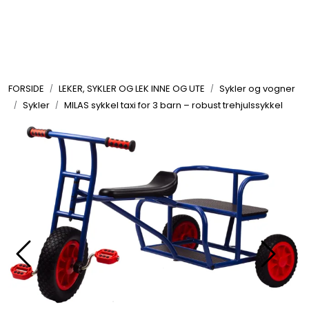
Skip to main content
FORMING OG HOBBY
FORSIDE
LEKER, SYKLER OG LEK INNE OG UTE
Sykler og vogner
LEKER, SYKLER OG LEK INNE OG UTE
Sykler
MILAS sykkel taxi for 3 barn – robust trehjulssykkel
UTEMØBLER OG UTEMILJØ
FAGOMRÅDER
MØBLER, INVENTAR OG UTSTYR
LEKEPLASS
SPORT OG TRENING