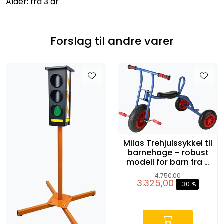
Alder: fra 3 år
Forslag til andre varer
Milas Trehjulssykkel til
barnehage – robust
modell for barn fra 3
år
4.750,00
3.325,00
-30 %
-