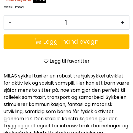
Entreprenører
ekskl. mva.
OUTLET & GJENBRUK
-
+
KATALOGER
Legg i handlevogn
Legg til favoritter
MILAS sykkel taxi er en robust trehjulssykkel utviklet
for aktiv lek og sosialt samspill. Her kan ett barn være
sjåfør mens to sitter på, noe som gjør den perfekt til
rollelek som “taxi”, transport og samarbeid. Sykkelen
stimulerer kommunikasjon, fantasi og motorisk
utvikling, samtidig som barna får fysisk aktivitet
gjennom lek. Den stabile konstruksjonen gjør den
trygg og godt egnet for intensiv bruk i barnehager og
skolegårder. Med slitesterke materialer og