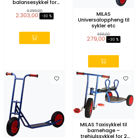
balansesykkel for
barn 1–4 år
3.290,00
MILAS
2.303,00
-30 %
Universaloppheng til
-
sykler etc
399,00
279,00
-30 %
-
MILAS Taxisykkel til
barnehage –
trehjulssykkel for 2