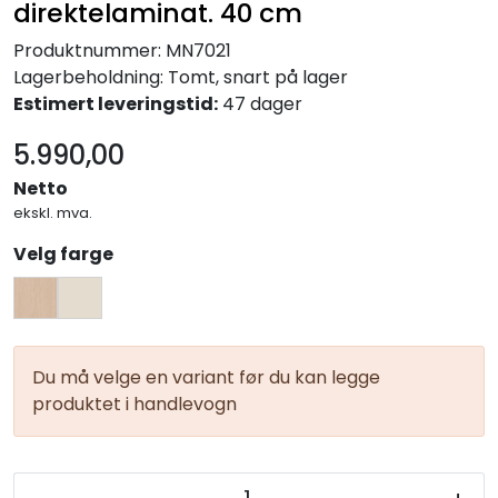
direktelaminat. 40 cm
Entreprenører
Produktnummer:
MN7021
OUTLET & GJENBRUK
Lagerbeholdning:
Tomt, snart på lager
Estimert leveringstid:
47 dager
KATALOGER
5.990,00
Netto
ekskl. mva.
Velg farge
Du må velge en variant før du kan legge
produktet i handlevogn