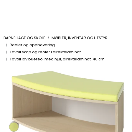
Skip to main content
FORMING OG HOBBY
BARNEHAGE OG SKOLE
MØBLER, INVENTAR OG UTSTYR
LEKER, SYKLER OG LEK INNE OG UTE
Reoler og oppbevaring
Tavoli skap og reoler i direktelaminat
UTEMØBLER OG UTEMILJØ
Tavoli lav buereol med hjul, direktelaminat. 40 cm
FAGOMRÅDER
MØBLER, INVENTAR OG UTSTYR
LEKEPLASS
SPORT OG TRENING