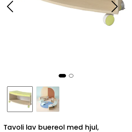
KONTORMØBLER OG INNREDNING
OUTLET & GJENBRUK
KATALOGER
BARNEHAGE OG SKOLE
Idrettslag
Park og anlegg/Byutvikling
KJØPESENTER
Borettslag
Tavoli lav buereol med hjul,