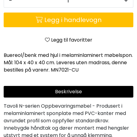
-
+
Legg i handlevogn
Legg til favoritter
Buereol/benk med hjul i melaminlaminert møbelspon.
Mål: 104 x 40 x 40 cm. Leveres uten madrass, denne
bestilles på varenr. MN7021-CU
Beskrivelse
Tavoli N-serien Oppbevaringsmøbel - Produsert i
melaminlaminert sponplate med PVC-kanter med
avrundet profil som oppfyller standardkrav.
Innebygde håndtak og dører montert med hengsler
utstyrt med et system for å unngå klemming.