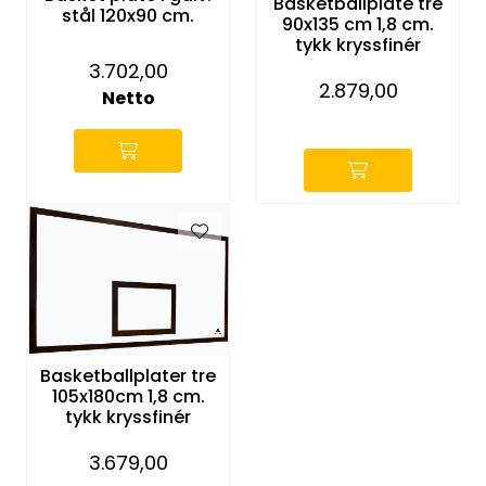
Basketballplate tre
stål 120x90 cm.
KONTORMØBLER OG INNREDNING
90x135 cm 1,8 cm.
tykk kryssfinér
3.702,00
OUTLET & GJENBRUK
2.879,00
Netto
-
KATALOGER
BARNEHAGE OG SKOLE
Idrettslag
Park og anlegg/Byutvikling
Basketballplater tre
KJØPESENTER
105x180cm 1,8 cm.
tykk kryssfinér
Borettslag
3.679,00