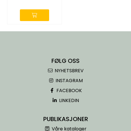
-
Entreprenører
OUTLET & GJENBRUK
KATALOGER
FØLG OSS
NYHETSBREV
INSTAGRAM
FACEBOOK
LINKEDIN
PUBLIKASJONER
Våre kataloger