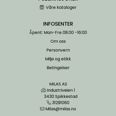
Entreprenører
Våre kataloger
OUTLET & GJENBRUK
INFOSENTER
KATALOGER
Åpent: Man-Fre 08:00 -16:00
Om oss
Personvern
Miljø og etikk
Betingelser
MILAS AS
Industriveien 1
3430 Spikkestad
31291060
Milas@milas.no