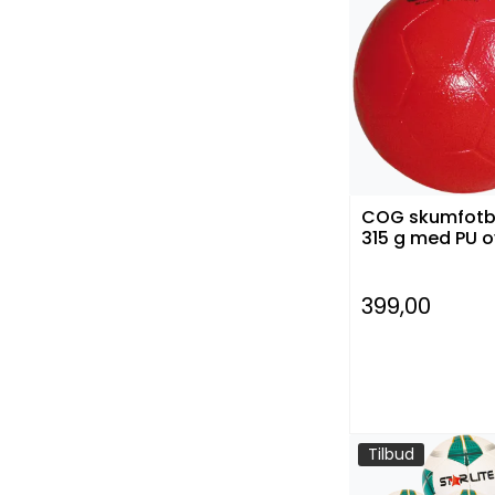
COG skumfotb
315 g med PU o
399,00
-
Tilbud