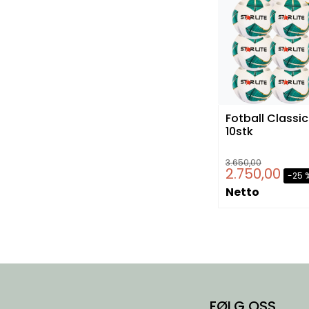
Fotball Classic 
10stk
3.650,00
2.750,00
-25 
Netto
FØLG OSS