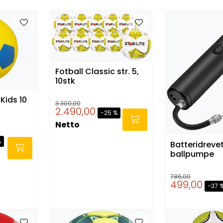
Fotball Classic str. 5,
10stk
Kids 10
3.300,00
2.490,00
-25 %
Netto
%
Batteridreve
ballpumpe
786,00
499,00
-37 
-