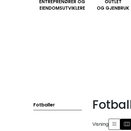
ENTREPRENØRER OG
OUTLET
Skip to main content
EIENDOMSUTVIKLERE
OG GJENBRUK
Fotbal
Fotballer
Visning