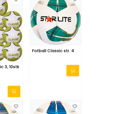
Fotball Classic str. 4
ic 3, 10stk
-