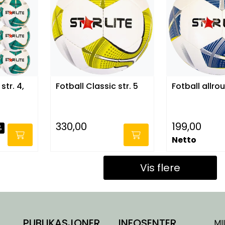
str. 4,
Fotball Classic str. 5
Fotball allrou
330,00
199,00
%
-
Netto
Vis flere
PUBLIKASJONER
INFOSENTER
MI