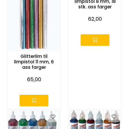
limpistol 8 mm, 18
KONTORMØBLER OG INNREDNING
stk. ass farger
62,00
OUTLET & GJENBRUK
-
KATALOGER
BARNEHAGE OG SKOLE
Glitterlim til
limpistol 11 mm, 6
ass farger
Idrettslag
65,00
Park og anlegg/Byutvikling
-
KJØPESENTER
Borettslag