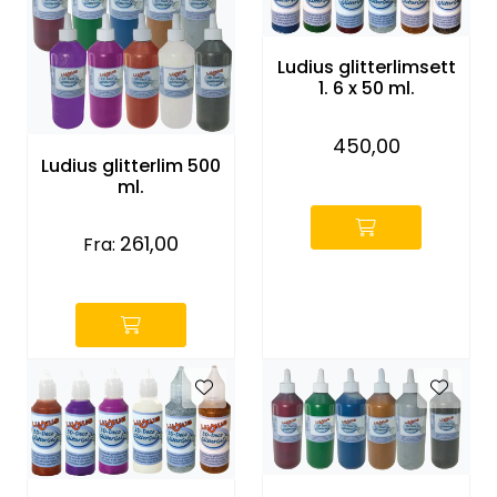
Entreprenører
Ludius glitterlimsett
OUTLET & GJENBRUK
1. 6 x 50 ml.
KATALOGER
450,00
Ludius glitterlim 500
-
ml.
261,00
Fra:
-