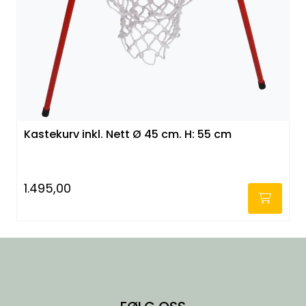
KONTORMØBLER OG INNREDNING
OUTLET & GJENBRUK
KATALOGER
BARNEHAGE OG SKOLE
Kastekurv inkl. Nett Ø 45 cm. H: 55 cm
Idrettslag
1.495,00
Park og anlegg/Byutvikling
-
KJØPESENTER
Borettslag