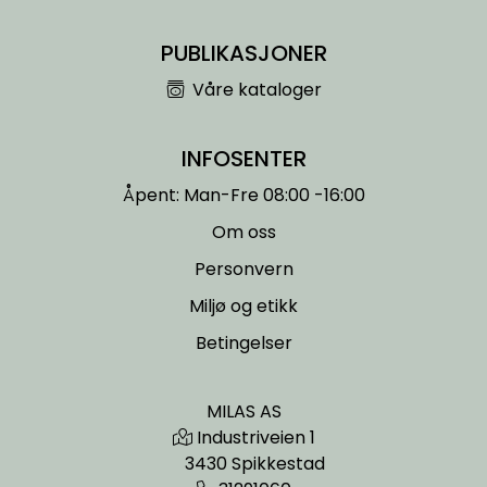
KONTORMØBLER OG INNREDNING
PUBLIKASJONER
OUTLET & GJENBRUK
Våre kataloger
KATALOGER
INFOSENTER
Åpent: Man-Fre 08:00 -16:00
BARNEHAGE OG SKOLE
Om oss
Idrettslag
Personvern
Miljø og etikk
Park og anlegg/Byutvikling
Betingelser
KJØPESENTER
MILAS AS
Industriveien 1
Borettslag
3430 Spikkestad