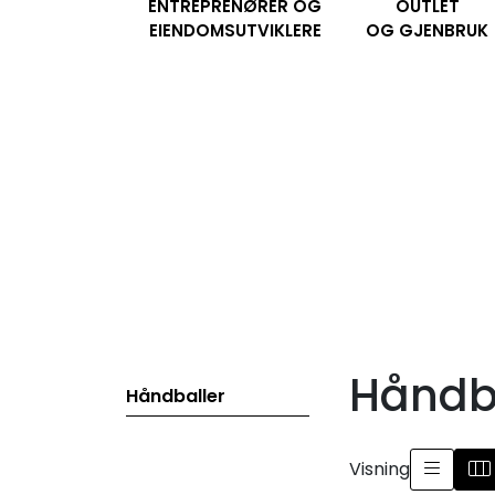
ENTREPRENØRER OG
OUTLET
Skip to main content
EIENDOMSUTVIKLERE
OG GJENBRUK
Håndb
Håndballer
Visning