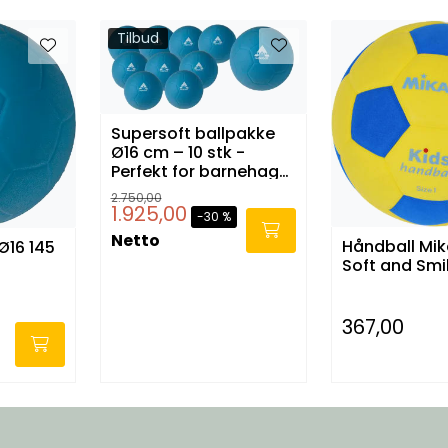
Tilbud
Supersoft ballpakke
Ø16 cm – 10 stk -
Perfekt for barnehage
og skole
2.750,00
1.925,00
-30 %
Netto
Håndball Mik
6 145
Soft and Smi
367,00
-