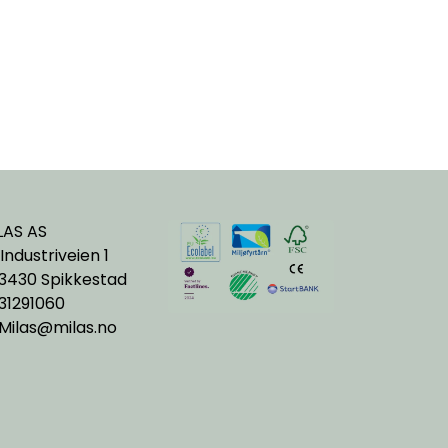
LAS AS
Industriveien 1
3430 Spikkestad
31291060
Milas@milas.no