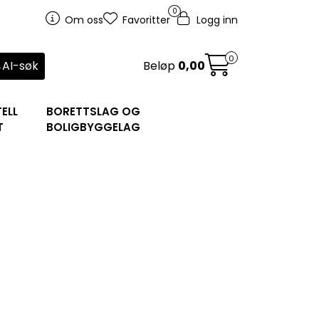
0
Om oss
Favoritter
Logg inn
0
AI-søk
Beløp
0,00
ELL
BORETTSLAG OG
T
BOLIGBYGGELAG