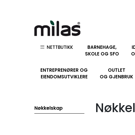
Skip to main content
NETTBUTIKK
BARNEHAGE,
I
SKOLE OG SFO
O
ENTREPRENØRER OG
OUTLET
EIENDOMSUTVIKLERE
OG GJENBRUK
Nøkke
Nøkkelskap