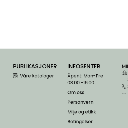
PUBLIKASJONER
INFOSENTER
MI
Våre kataloger
Åpent: Man-Fre
08:00 -16:00
Om oss
Personvern
Miljø og etikk
Betingelser