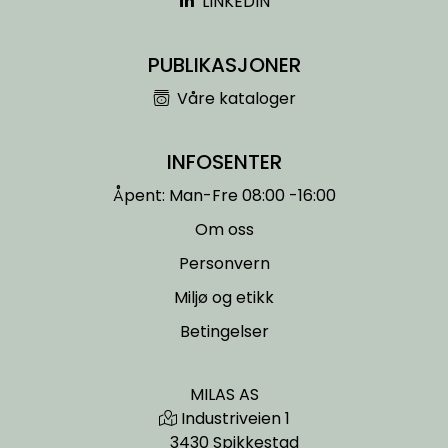
LINKEDIN
KONTORMØBLER OG INNREDNING
PUBLIKASJONER
OUTLET & GJENBRUK
Våre kataloger
KATALOGER
INFOSENTER
BARNEHAGE OG SKOLE
Åpent: Man-Fre 08:00 -16:00
Om oss
Idrettslag
Personvern
Park og anlegg/Byutvikling
Miljø og etikk
Betingelser
KJØPESENTER
MILAS AS
Borettslag
Industriveien 1
3430 Spikkestad