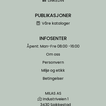
LINKEDIN
KONTORMØBLER OG INNREDNING
PUBLIKASJONER
OUTLET & GJENBRUK
Våre kataloger
KATALOGER
INFOSENTER
BARNEHAGE OG SKOLE
Åpent: Man-Fre 08:00 -16:00
Om oss
Idrettslag
Personvern
Park og anlegg/Byutvikling
Miljø og etikk
Betingelser
KJØPESENTER
MILAS AS
Borettslag
Industriveien 1
3430 Spikkestad